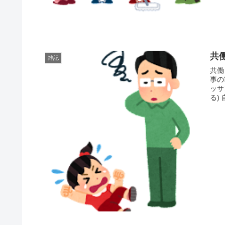
共
雑記
共働き
事の準備
ッサン 午前７時 自分（夫）と５歳長女起床
る