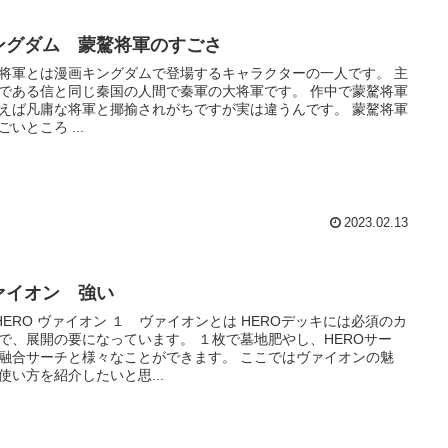
ングダム 蒙驁将軍のすごさ
将軍とは漫画キングダムで登場するキャラクターの一人です。 主
である信と同じ秦国の人間で秦軍の大将軍です。 作中で蒙驁将軍
えば凡庸な将軍と揶揄されがちですが実は違うんです。 蒙驁将軍
のすごいところ ...
2023.02.13
ァイオン 強い
HERO ヴァイオン １ ヴァイオンとは HEROデッキには必須のカ
展開の要になっています。 １枚で墓地肥やし、HEROサー
合サーチと様々なことができます。 ここではヴァイオンの魅
使い方を紹介したいと思...