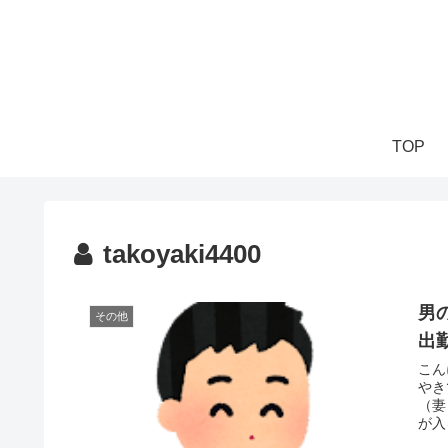
TOP
takoyaki4400
男
その他
出
こん
やきです。 妻が休日出勤し
（妻）
が入