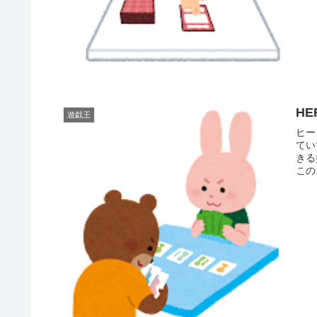
H
遊戯王
ヒーロ
てい
きる
この