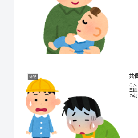
共
雑記
こん
登園大変ですよ