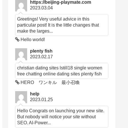
https://beijing-playmate.com
2023.03.04
Greetings! Very useful advice in this
particular post! It is the little changes that
make the larges...
Hello world!
plenty fish
2023.02.17
christian dating sites lstill18 single women
free chatting online dating sites plenty fish
HERO ワンキル 最小召喚
help
2023.01.25
Hello Congrats on launching your new site.
But nobody will notice your site without
SEO. AI-Power...