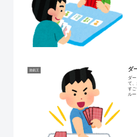
ダ
遊戯王
ダーク
て、
すごく
ルー