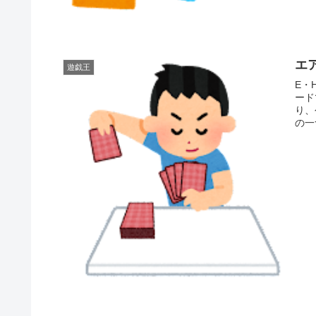
エ
遊戯王
E・
ード
り、公
の一