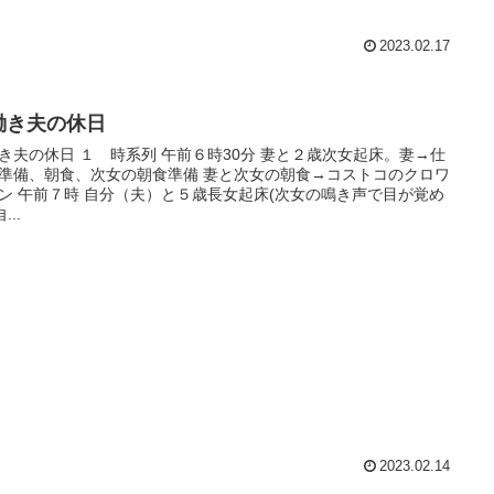
2023.02.17
働き夫の休日
夫の休日 １ 時系列 午前６時30分 妻と２歳次女起床。妻→仕
、朝食、次女の朝食準備 妻と次女の朝食→コストコのクロワ
(次女の鳴き声で目が覚め
) 自...
2023.02.14