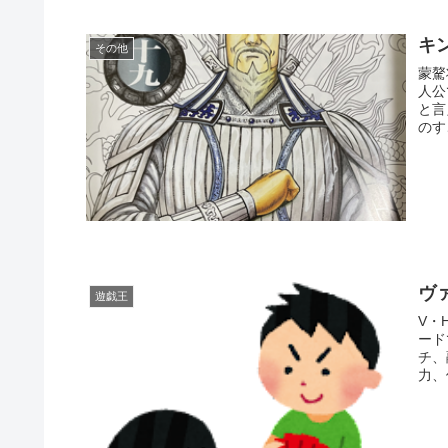
キ
その他
蒙驁
人公
と言
ヴ
遊戯王
V・
ードで、
チ、融
力、