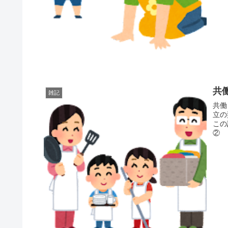
共
雑記
共働き
立の
この記事
② 