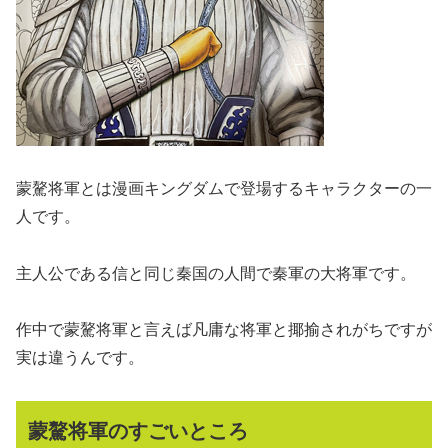
蒙驁将軍とは漫画キングダムで登場するキャラクターの一
人です。
主人公である信と同じ秦国の人間で秦軍の大将軍です。
作中で蒙驁将軍と言えば凡庸な将軍と揶揄されがちですが
実は違うんです。
蒙驁将軍のすごいところ